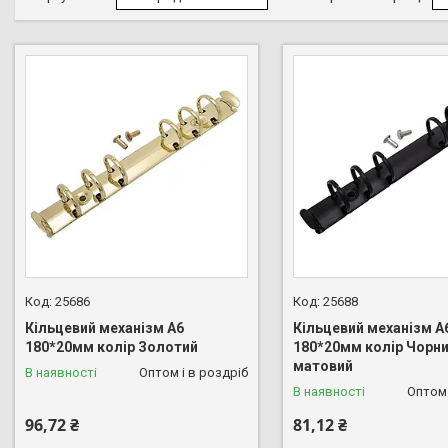
25686
25688
Кільцевий механізм А6
Кільцевий механізм А
180*20мм колір Золотий
180*20мм колір Чорн
матовий
В наявності
Оптом і в роздріб
В наявності
Оптом 
96,72 ₴
81,12 ₴