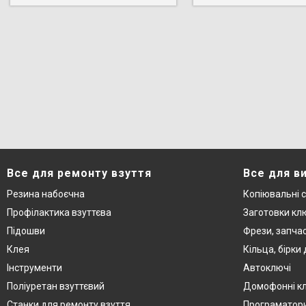
Все для ремонту взуття
Все для в
Резина набоєчна
Копіювальні 
Профілактика взуттєва
Заготовки кл
Підошви
Фрези, запча
Клея
Кільца, бірки
Інструменти
Автоключі
Поліуретан взуттєвий
Домофонні к
Станки для ремонту взуття
Програматор