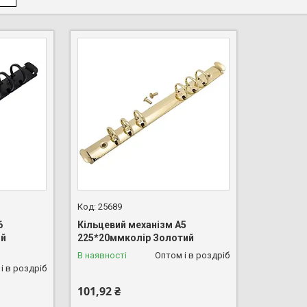
25689
6
Кільцевий механізм А5
ий
225*20ммколір Золотий
В наявності
Оптом і в роздріб
і в роздріб
101,92 ₴