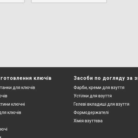
иготовлення ключів
Засоби по догляду за 
станки для ключів
Фарби, креми для взуття
ючів
Устілки для взуття
стини ключні
Гелеві вкладиші для взуття
 для ключів
Формодержателі
Хімія взуттєва
лючі
и