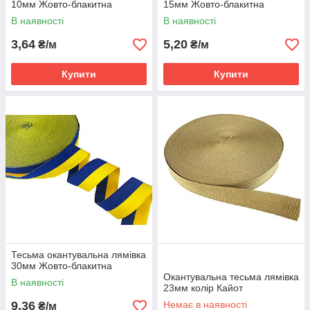
10мм Жовто-блакитна
15мм Жовто-блакитна
В наявності
В наявності
3,64
5,20
₴/м
₴/м
Купити
Купити
Тесьма окантувальна лямівка
30мм Жовто-блакитна
Окантувальна тесьма лямівка
В наявності
23мм колір Кайот
9,36
Немає в наявності
₴/м