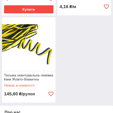
4,16
₴/м
Купити
Тесьма окантувальна лямівка
6мм Жовто-блакитна
Немає в наявності
145,60
₴/рулон
Про нас